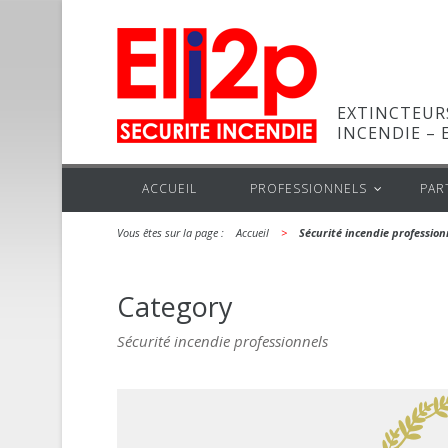
EXTINCTEUR
INCENDIE – E
ACCUEIL
PROFESSIONNELS
PAR
Vous êtes sur la page :
---
Accueil
---
>
---
Sécurité incendie profession
Category
Sécurité incendie professionnels