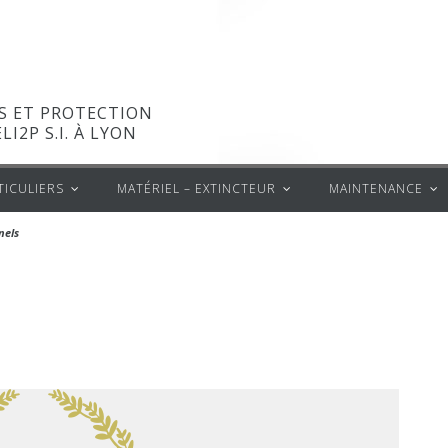
S ET PROTECTION
LI2P S.I. À LYON
TICULIERS
MATÉRIEL – EXTINCTEUR
MAINTENANCE
nels